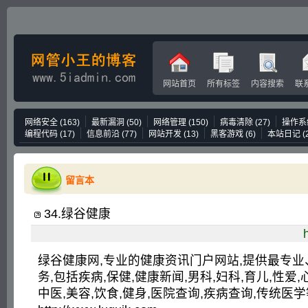
网站首页
所有标签
内容搜索
联
网络安全
(163)
最新漏洞
(50)
网络管理
(150)
病毒清除
(27)
操作系
编程代码
(17)
信息前沿
(77)
网站开发
(13)
黑客游戏
(6)
本站日记
(
留言本
34
.
绿谷健康
绿谷健康网,专业的健康资讯门户网站,提供最专
务,包括疾病,保健,健康新闻,男科,妇科,育儿,性爱,心
中医,美容,饮食,健身,医院查询,疾病查询,传统医