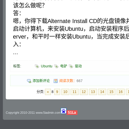
该怎么做呢？
答：
嗯，你得下载Alternate Install CD的光
启动计算机，来安装Ubuntu，启动安装程序后，选择I
erver，和平时一样安装Ubuntu，当完成安
入：
...
标签:
Ubuntu
电驴
驱动
添加新评论
阅读次数：
667
分页:
«
8
9
10
11
12
13
14
15
16
51La
Copyright 2010-2011 www.5iadmin.com