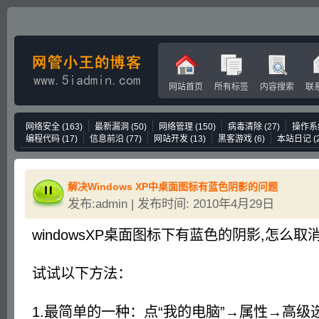
网站首页
所有标签
内容搜索
联
网络安全
(163)
最新漏洞
(50)
网络管理
(150)
病毒清除
(27)
操作系
编程代码
(17)
信息前沿
(77)
网站开发
(13)
黑客游戏
(6)
本站日记
(
解决Windows XP中桌面图标有蓝色阴影的问题
发布:admin | 发布时间: 2010年4月29日
windowsXP桌面图标下有蓝色的阴影,怎么取
试试以下方法：
1.最简单的一种：点“我的电脑”→属性→高